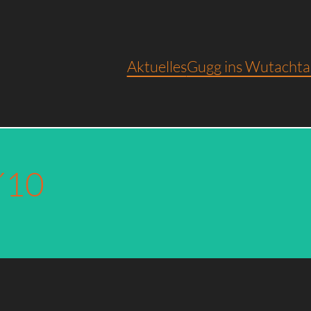
Aktuelles
Gugg ins Wutachta
´10